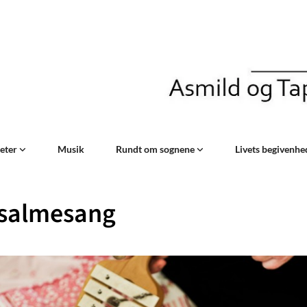
teter
Musik
Rundt om sognene
Livets begivenh
salmesang