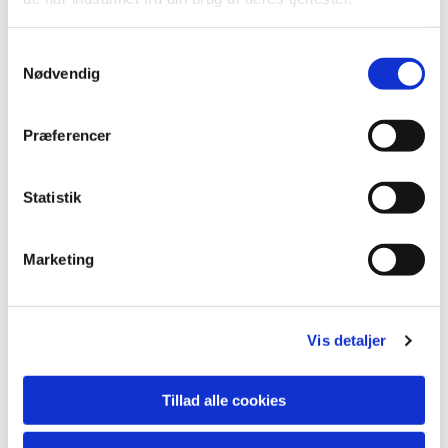
S
Nødvendig
a
m
t
Præferencer
y
k
k
Statistik
e
v
Marketing
a
Du vil måske også kunne lide...
l
g
Vis detaljer
Tillad alle cookies