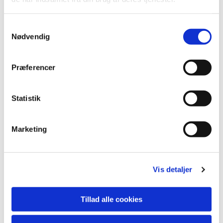
S
Nødvendig
a
m
t
Præferencer
y
k
k
Statistik
e
v
Marketing
a
Du vil måske også kunne lide...
l
g
Vis detaljer
Tillad alle cookies