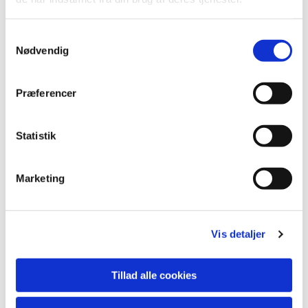
S
Nødvendig
a
m
t
Præferencer
y
k
k
Statistik
e
v
Marketing
a
Du vil måske også kunne lide...
l
g
Vis detaljer
Tillad alle cookies