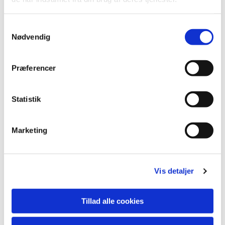
S
Nødvendig
a
m
t
Præferencer
y
k
k
Statistik
e
v
Marketing
a
Du vil måske også kunne lide...
l
g
Vis detaljer
Tillad alle cookies