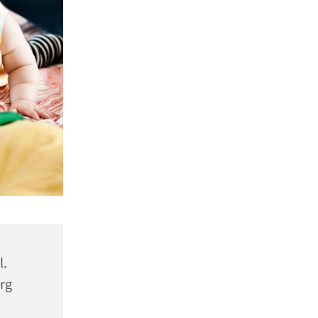
l.
rg