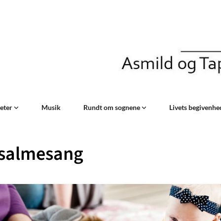
teter
Musik
Rundt om sognene
Livets begivenh
salmesang