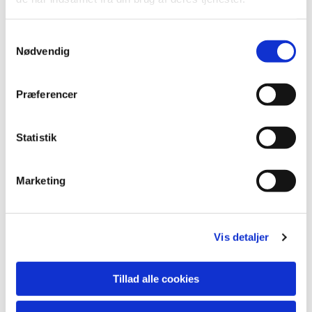
S
Nødvendig
a
m
t
Præferencer
y
k
k
Statistik
e
v
Marketing
a
Du vil måske også kunne lide...
l
g
Vis detaljer
Tillad alle cookies