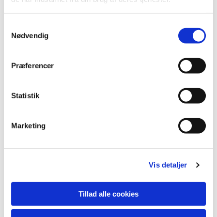
S
Nødvendig
a
m
t
Præferencer
y
k
k
Statistik
e
v
Marketing
a
Du vil måske også kunne lide...
l
g
Vis detaljer
Tillad alle cookies