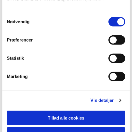
S
Nødvendig
a
m
t
Præferencer
y
k
k
Statistik
e
v
Marketing
a
Du vil måske også kunne lide...
l
g
Vis detaljer
Tillad alle cookies