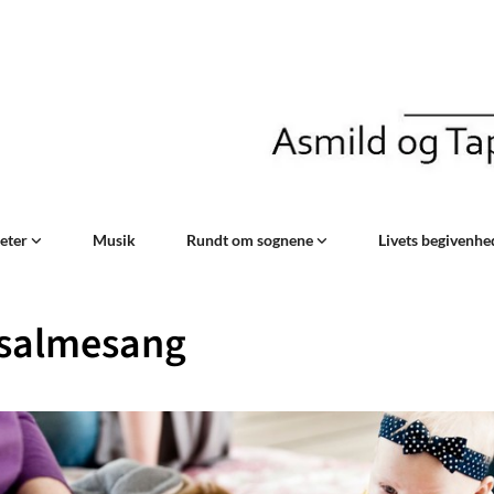
teter
Musik
Rundt om sognene
Livets begivenh
salmesang