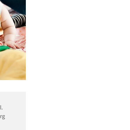
l.
rg