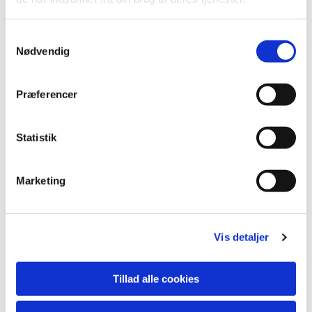
S
Nødvendig
a
m
t
Præferencer
y
k
k
Statistik
e
v
Marketing
a
Du vil måske også kunne lide...
l
g
Vis detaljer
Tillad alle cookies