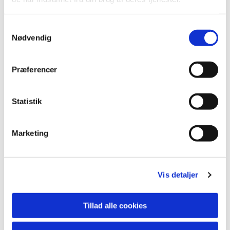
S
Nødvendig
a
m
t
Præferencer
y
k
k
Statistik
e
v
Marketing
a
Du vil måske også kunne lide...
l
g
Vis detaljer
Tillad alle cookies